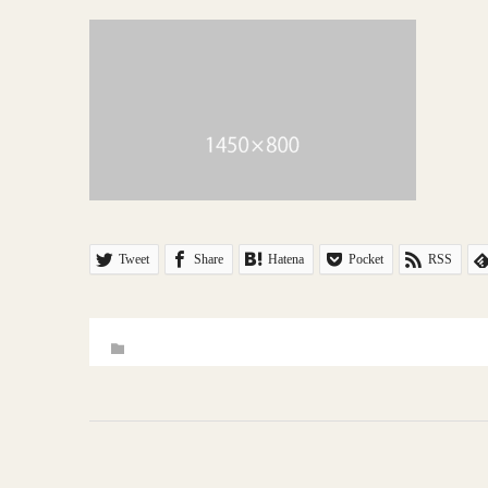
Tweet
Share
Hatena
Pocket
RSS