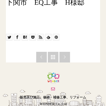
下関市 EQ工事 H様邸



販売及び施工、修繕・補修工事、リフォーム
WONDER Co.,Ltd