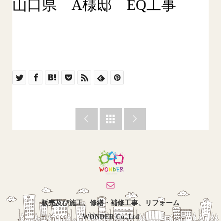
山口県 A様邸 EQ工事



販売及び施工、修繕・補修工事、リフォーム
WONDER Co.,Ltd